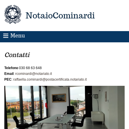
NotaioCominardi
Menu
Contatti
Telefono
030 68 63 648
Email
:
rcominardi@notariato.it
PEC
:
raffaella.cominardi@postacertificata.notariato.it